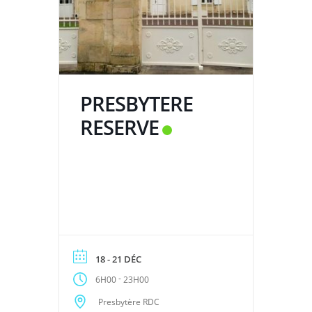
PRESBYTERE
RESERVE
18 - 21 DÉC
-
6H00
23H00
Presbytère RDC