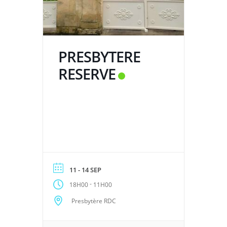
PRESBYTERE
RESERVE
11 - 14 SEP
-
18H00
11H00
Presbytère RDC