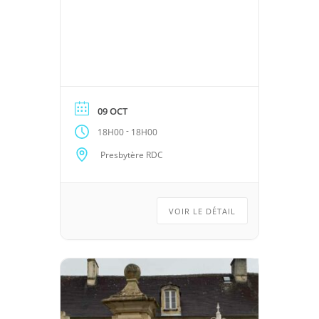
09 OCT
-
18H00
18H00
Presbytère RDC
VOIR LE DÉTAIL