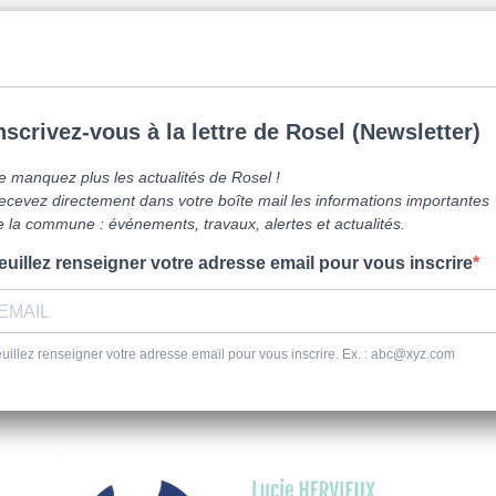
mune de Caen la mer -
0231800151
Lundi: 16h-19h/Jeudi: 9h30-12h/Samed
vre ici
Vie Pratique
Sortir
Se dépl
Vie économique – les entreprises