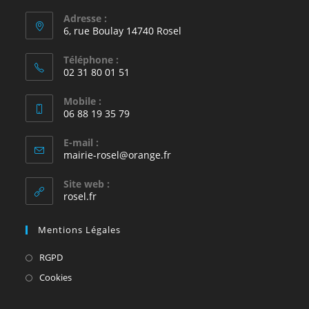
Adresse :
6, rue Boulay 14740 Rosel
Téléphone :
02 31 80 01 51
Mobile :
06 88 19 35 79
E-mail :
S’ouvre
mairie-rosel@orange.fr
dans
votre
Site web :
application
rosel.fr
Mentions Légales
S’ouvre
RGPD
dans
S’ouvre
Cookies
un
dans
nouvel