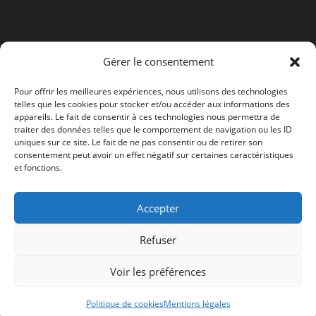
un
onglet
nouvel
onglet
Gérer le consentement
Pour offrir les meilleures expériences, nous utilisons des technologies
telles que les cookies pour stocker et/ou accéder aux informations des
appareils. Le fait de consentir à ces technologies nous permettra de
traiter des données telles que le comportement de navigation ou les ID
uniques sur ce site. Le fait de ne pas consentir ou de retirer son
consentement peut avoir un effet négatif sur certaines caractéristiques
et fonctions.
Accepter
Refuser
Voir les préférences
Politique de cookies
Mentions légales
Copyright :
Rosel
- Réalisation:
Ordiwebassistance