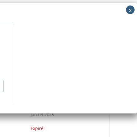
i: RV
acer
Découvrir
Nous contacter
>
Événements
>
RESERVATION PRESBYTERE
DATE
Jan 03 2025
Expiré!