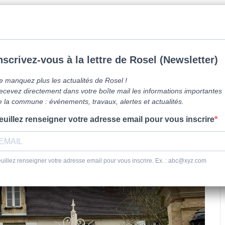
mune de Caen la mer -
0231800151
Lundi: 16h-19h/Jeudi: 9h30-12h/Samed
vre ici
Vie Pratique
Sortir
Se dépl
RE