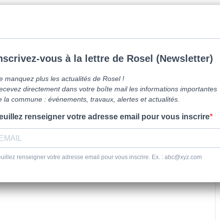
mune de Caen la mer -
0231800151
Lundi: 16h-19h/Jeudi: 9h30-12h/Samed
vre ici
Vie Pratique
Sortir
Se dépl
RE
ERE