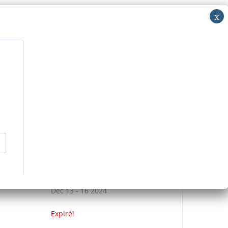
i: RV
acer
Découvrir
Nous contacter
>
Événements
>
RESERVATION PRESBYTERE
DATE
Déc 13 - 16 2024
Expiré!