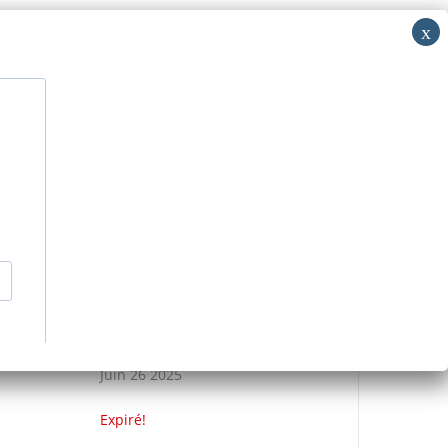
i: RV
acer
Découvrir
Nous contacter
>
Événements
>
MUE’SIQUE BATTERIE
DATE
Juin 26 2025
Expiré!