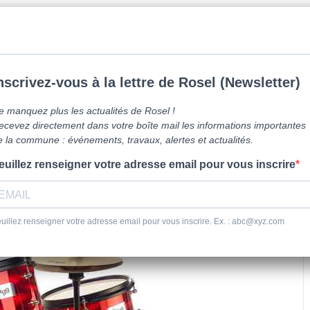
mune de Caen la mer -
0231800151
Lundi: 16h-19h/Jeudi: 9h30-12h/Samed
vre ici
Vie Pratique
Sortir
Se dépl