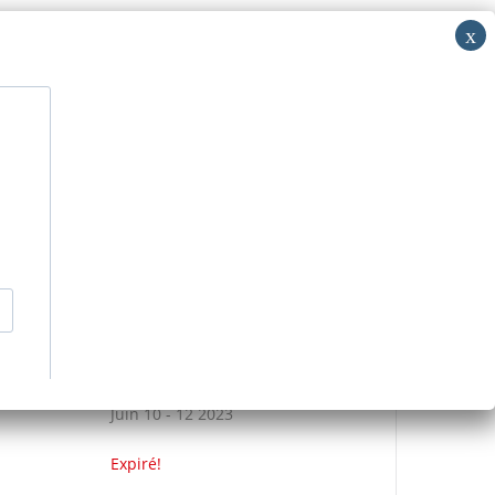
i: RV
acer
Découvrir
Nous contacter
>
Événements
>
JOURNEE DES SENIORS
DATE
Juin 10 - 12 2023
Expiré!