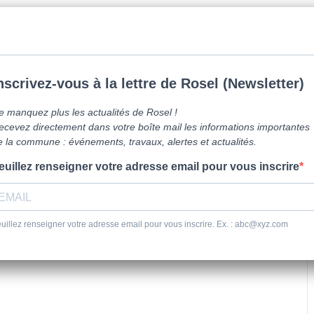
mune de Caen la mer -
0231800151
Lundi: 16h-19h/Jeudi: 9h30-12h/Samed
vre ici
Vie Pratique
Sortir
Se dépl