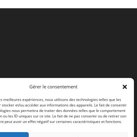
Gérer le consentement
les meilleures expériences, nous utilisons des technologies telles que les
 stocker et/ou accéder aux informations des appareils. Le fait de consentir
ologies nous permettra de traiter des données telles que le comportement
n ou les ID uniques sur ce site. Le fait de ne pas consentir ou de retirer son
 peut avoir un effet négatif sur certaines caractéristiques et fonctions.