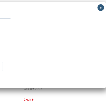
i: RV
acer
Découvrir
Nous contacter
>
Événements
>
ETRE SA VOIX
DATE
Oct 09 2025
Expiré!