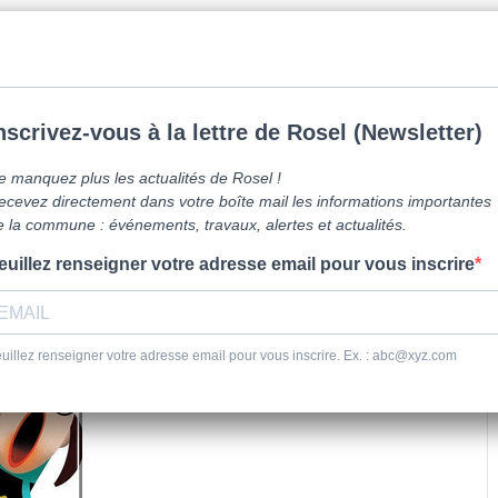
mune de Caen la mer -
0231800151
Lundi: 16h-19h/Jeudi: 9h30-12h/Samed
vre ici
Vie Pratique
Sortir
Se dépl