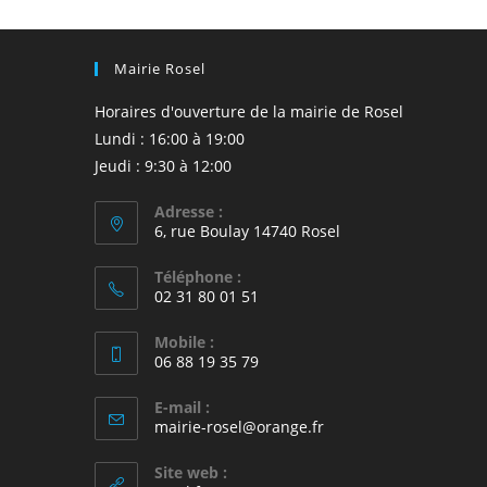
Mairie Rosel
Horaires d'ouverture de la mairie de Rosel
Lundi : 16:00 à 19:00
Jeudi : 9:30 à 12:00
Adresse :
6, rue Boulay 14740 Rosel
Téléphone :
02 31 80 01 51
Mobile :
06 88 19 35 79
E-mail :
S’ouvre
mairie-rosel@orange.fr
dans
votre
Site web :
application