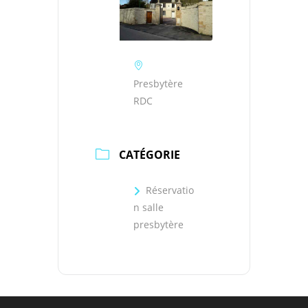
Presbytère
RDC
CATÉGORIE
Réservatio
n salle
presbytère