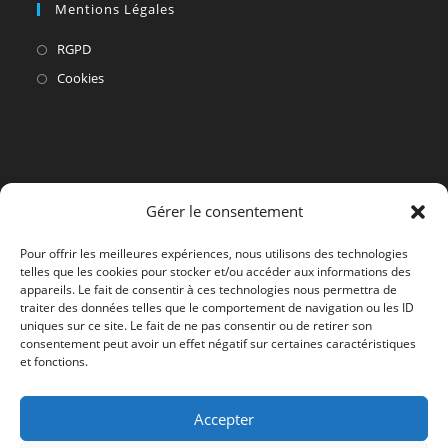
Mentions Légales
S’ouvre
RGPD
dans
S’ouvre
Cookies
un
dans
nouvel
un
onglet
nouvel
onglet
Gérer le consentement
Pour offrir les meilleures expériences, nous utilisons des technologies
telles que les cookies pour stocker et/ou accéder aux informations des
appareils. Le fait de consentir à ces technologies nous permettra de
traiter des données telles que le comportement de navigation ou les ID
uniques sur ce site. Le fait de ne pas consentir ou de retirer son
consentement peut avoir un effet négatif sur certaines caractéristiques
et fonctions.
Accepter