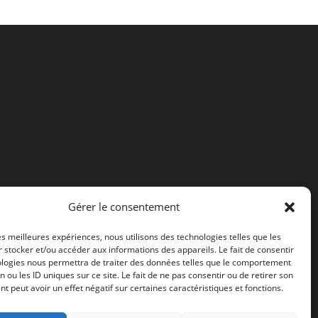
Gérer le consentement
les meilleures expériences, nous utilisons des technologies telles que les
 stocker et/ou accéder aux informations des appareils. Le fait de consentir
ologies nous permettra de traiter des données telles que le comportement
n ou les ID uniques sur ce site. Le fait de ne pas consentir ou de retirer son
 peut avoir un effet négatif sur certaines caractéristiques et fonctions.