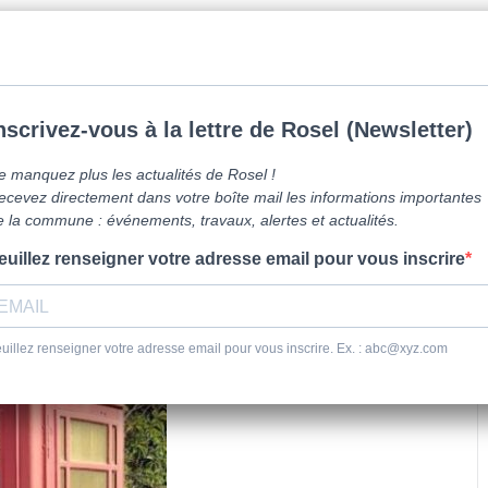
mune de Caen la mer -
0231800151
Lundi: 16h-19h/Jeudi: 9h30-12h/Samed
vre ici
Vie Pratique
Sortir
Se dépl