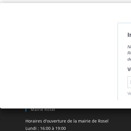
Skip
Com
to
content
La mairie
Vi
Anglais
Anglais
Aucun événement trouvé !
Mairie Rosel
Horaires d'ouverture de la mairie de Rosel
Lundi : 16:00 à 19:00