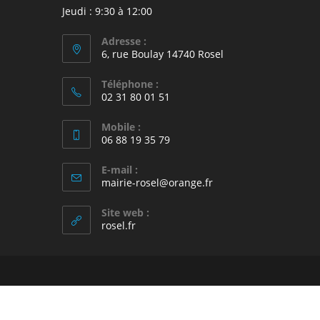
Jeudi : 9:30 à 12:00
Adresse :
6, rue Boulay 14740 Rosel
Téléphone :
02 31 80 01 51
Mobile :
06 88 19 35 79
E-mail :
S’ouvre
mairie-rosel@orange.fr
dans
votre
Site web :
application
rosel.fr