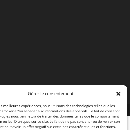
Gérer le consentement
les meilleures expériences, nous utilisons des technologies telles que les
 stocker et/ou accéder aux informations des appareils. Le fait de consentir
ologies nous permettra de traiter des données telles que le comportement
n ou les ID uniques sur ce site. Le fait de ne pas consentir ou de retirer son
 peut avoir un effet négatif sur certaines caractéristiques et fonctions.