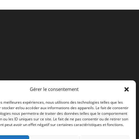
Gérer le consentement
les meilleures expériences, nous utilisons des technologies telles que les
 stocker et/ou accéder aux informations des appareils. Le fait de consentir
ologies nous permettra de traiter des données telles que le comportement
n ou les ID uniques sur ce site. Le fait de ne pas consentir ou de retirer son
 peut avoir un effet négatif sur certaines caractéristiques et fonctions.