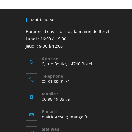
Mairie Rosel
Horaires d'ouverture de la mairie de Rosel
Lundi : 16:00 à 19:00
Jeudi : 9:30 à 12:00
Adresse :
6, rue Boulay 14740 Rosel
Téléphone :
02 31 80 01 51
Mobile :
06 88 19 35 79
E-mail :
S’ouvre
mairie-rosel@orange.fr
dans
votre
Site web :