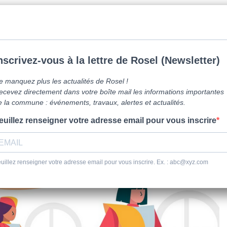
mune de Caen la mer -
0231800151
Lundi: 16h-19h/Jeudi: 9h30-12h/Samed
vre ici
Vie Pratique
Sortir
Se dépl