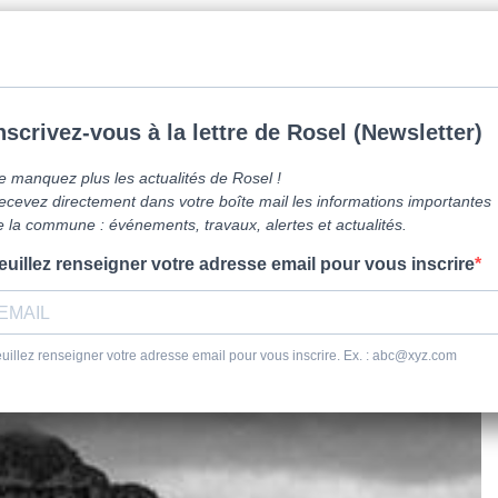
mune de Caen la mer -
0231800151
Lundi: 16h-19h/Jeudi: 9h30-12h/Samed
vre ici
Vie Pratique
Sortir
Se dépl