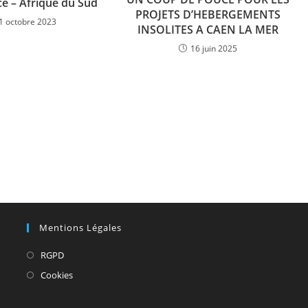
ce – Afrique du Sud
PROJETS D’HEBERGEMENTS
1 octobre 2023
INSOLITES A CAEN LA MER
16 juin 2025
Mentions Légales
S’ouvre
RGPD
dans
S’ouvre
Cookies
un
dans
nouvel