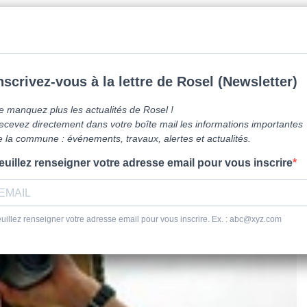
mune de Caen la mer -
0231800151
Lundi: 16h-19h/Jeudi: 9h30-12h/Samed
vre ici
Vie Pratique
Sortir
Se dépl
>
Loisirs/S