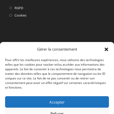
S’ouvre
RGPD
dans
S’ouvre
Cookies
un
dans
nouvel
un
onglet
nouvel
onglet
Gérer le consentement
Pour offrir les meilleures expériences, nous utilisons des technologies
telles que les cookies pour stocker et/ou accéder aux informations des
appareils. Le fait de consentir à ces technologies nous permettra de
traiter des données telles que le comportement de navigation ou les ID
uniques sur ce site. Le fait de ne pas consentir ou de retirer son
consentement peut avoir un effet négatif sur certaines caractéristiques
et fonctions.
Accepter
Refuser