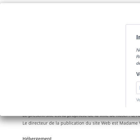
Skip
Com
to
content
La mairie
Vi
Mentions légales
AVERTISSEMENTS
Le présent site est la propriété de la Ville de Rosel : 6
Le directeur de la publication du site Web est Madame
Hébergement