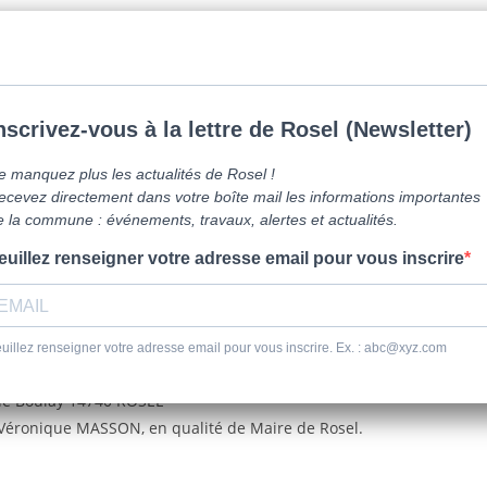
mune de Caen la mer -
0231800151
Lundi: 16h-19h/Jeudi: 9h30-12h/Samed
vre ici
Vie Pratique
Sortir
Se dépl
, rue Boulay 14740 ROSEL
 Véronique MASSON, en qualité de Maire de Rosel.