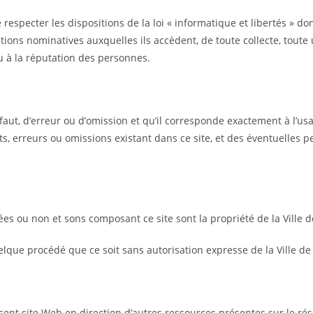
e respecter les dispositions de la loi « informatique et libertés » do
tions nominatives auxquelles ils accèdent, de toute collecte, toute
ou à la réputation des personnes.
aut, d’erreur ou d’omission et qu’il corresponde exactement à l’usa
s, erreurs ou omissions existant dans ce site, et des éventuelles
ées ou non et sons composant ce site sont la propriété de la Ville d
elque procédé que ce soit sans autorisation expresse de la Ville de R
sent site Web en direction d’autres ressources présentes sur le ré