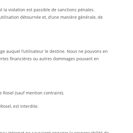
nt la violation est passible de sanctions pénales.
 utilisation détournée et, d’une manière générale, de
ge auquel l’utilisateur le destine. Nous ne pouvons en
 pertes financières ou autres dommages pouvant en
e Rosel (sauf mention contraire).
osel, est interdite.
seau Internet ne sauraient engager la responsabilité de