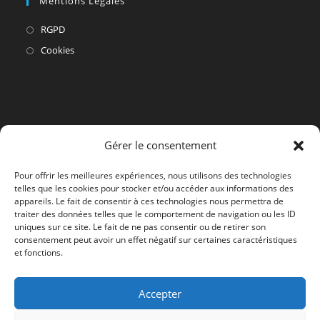
Mentions Légales
S’ouvre
RGPD
dans
S’ouvre
Cookies
un
dans
nouvel
un
onglet
nouvel
onglet
Gérer le consentement
Pour offrir les meilleures expériences, nous utilisons des technologies
telles que les cookies pour stocker et/ou accéder aux informations des
appareils. Le fait de consentir à ces technologies nous permettra de
traiter des données telles que le comportement de navigation ou les ID
uniques sur ce site. Le fait de ne pas consentir ou de retirer son
consentement peut avoir un effet négatif sur certaines caractéristiques
et fonctions.
Accepter