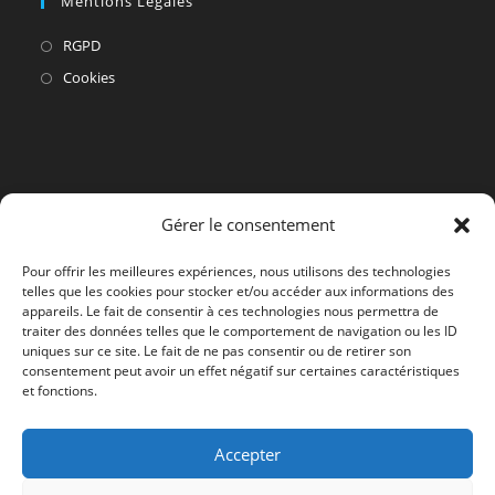
Mentions Légales
S’ouvre
RGPD
dans
S’ouvre
Cookies
un
dans
nouvel
un
onglet
nouvel
onglet
Gérer le consentement
Pour offrir les meilleures expériences, nous utilisons des technologies
telles que les cookies pour stocker et/ou accéder aux informations des
appareils. Le fait de consentir à ces technologies nous permettra de
traiter des données telles que le comportement de navigation ou les ID
uniques sur ce site. Le fait de ne pas consentir ou de retirer son
consentement peut avoir un effet négatif sur certaines caractéristiques
et fonctions.
Accepter