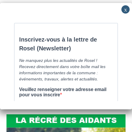
Skip
Commune de Caen la mer -
0231800151
Lundi: 16h-19h/Jeudi:
to
9h30-12h/Samedi: RV
content
Menu
Blog
>
Les seniors
>
La récré des aidants