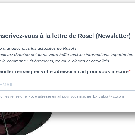
mune de Caen la mer -
0231800151
Lundi: 16h-19h/Jeudi: 9h30-12h/Samed
vre ici
Vie Pratique
Sortir
Se dépl