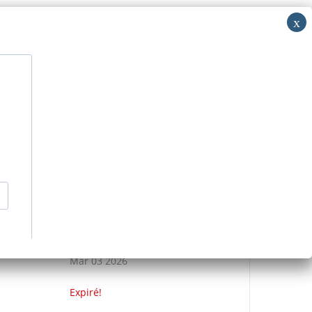
i: RV
acer
Découvrir
Nous contacter
>
Événements
>
MUE’SIQUE PIANO
DATE
Mar 03 2026
Expiré!