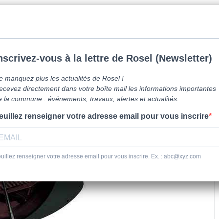
mune de Caen la mer -
0231800151
Lundi: 16h-19h/Jeudi: 9h30-12h/Samed
vre ici
Vie Pratique
Sortir
Se dépl