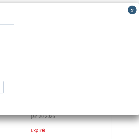
i: RV
acer
Découvrir
Nous contacter
>
Événements
>
MUE’SIQUE PIANO
DATE
Jan 20 2026
Expiré!