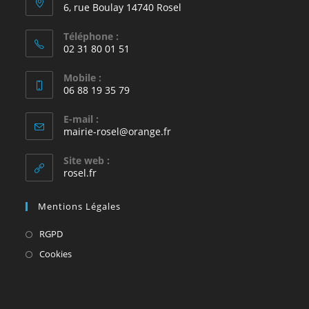
6, rue Boulay 14740 Rosel
Téléphone :
02 31 80 01 51
Mobile :
06 88 19 35 79
E-mail :
S’ouvre
mairie-rosel@orange.fr
dans
votre
Site web :
application
rosel.fr
Mentions Légales
S’ouvre
RGPD
dans
S’ouvre
Cookies
un
dans
nouvel
un
onglet
nouvel