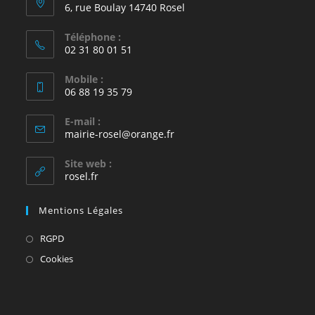
6, rue Boulay 14740 Rosel
Téléphone :
02 31 80 01 51
Mobile :
06 88 19 35 79
E-mail :
S’ouvre
mairie-rosel@orange.fr
dans
votre
Site web :
application
rosel.fr
Mentions Légales
S’ouvre
RGPD
dans
S’ouvre
Cookies
un
dans
nouvel
un
onglet
nouvel