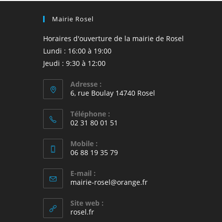
Mairie Rosel
Horaires d'ouverture de la mairie de Rosel
Lundi : 16:00 à 19:00
Jeudi : 9:30 à 12:00
Adresse :
6, rue Boulay 14740 Rosel
Téléphone :
02 31 80 01 51
Mobile :
06 88 19 35 79
E-mail :
S’ouvre
mairie-rosel@orange.fr
dans
votre
Site web :
application
rosel.fr