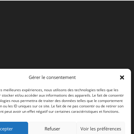
Gérer le consentement
les meilleures expériences, nous utilisons des technologies telles que les
 stocker et/ou accéder aux informations des appareils. Le fait de consentir
ologies nous permettra de traiter des données telles que le comportement
n ou les ID uniques sur ce site. Le fait de ne pas consentir ou de retirer son
 peut avoir un effet négatif sur certaines caractéristiques et fonctions.
cepter
Refuser
Voir les préférences