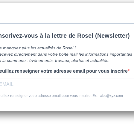
mune de Caen la mer -
0231800151
Lundi: 16h-19h/Jeudi: 9h30-12h/Samed
vre ici
Vie Pratique
Sortir
Se dépl