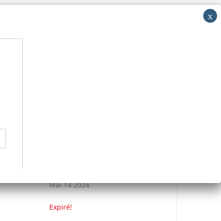
i: RV
acer
Découvrir
Nous contacter
>
Événements
>
ETRE SA VOIX
DATE
Mai 14 2024
Expiré!