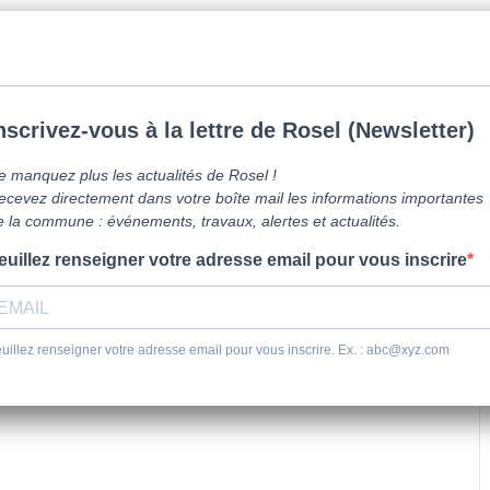
mune de Caen la mer -
0231800151
Lundi: 16h-19h/Jeudi: 9h30-12h/Samed
vre ici
Vie Pratique
Sortir
Se dépl