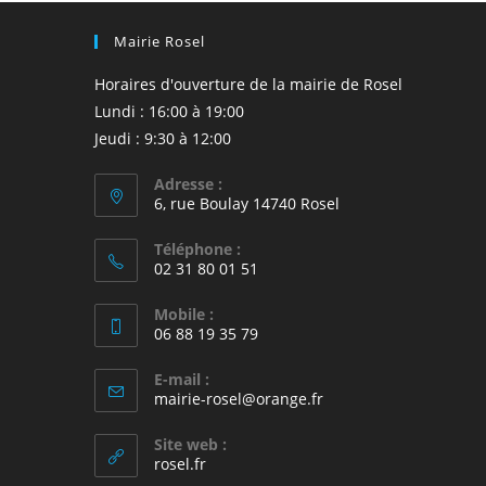
Mairie Rosel
Horaires d'ouverture de la mairie de Rosel
Lundi : 16:00 à 19:00
Jeudi : 9:30 à 12:00
Adresse :
6, rue Boulay 14740 Rosel
Téléphone :
02 31 80 01 51
Mobile :
06 88 19 35 79
E-mail :
S’ouvre
mairie-rosel@orange.fr
dans
votre
Site web :
application
rosel.fr