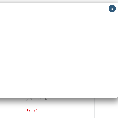
i: RV
acer
Découvrir
Nous contacter
>
Événements
>
ETRE SA VOIX
DATE
Jan 11 2024
Expiré!