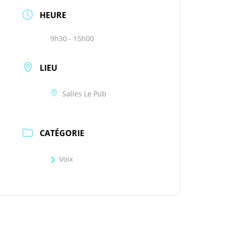
HEURE
9h30 - 15h00
LIEU
Salles Le Pub
CATÉGORIE
Voix