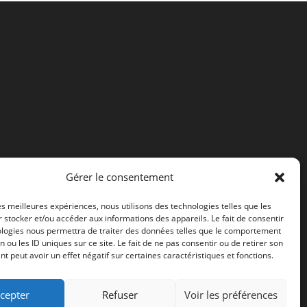
Gérer le consentement
les meilleures expériences, nous utilisons des technologies telles que les
 stocker et/ou accéder aux informations des appareils. Le fait de consentir
ologies nous permettra de traiter des données telles que le comportement
n ou les ID uniques sur ce site. Le fait de ne pas consentir ou de retirer son
 peut avoir un effet négatif sur certaines caractéristiques et fonctions.
cepter
Refuser
Voir les préférences