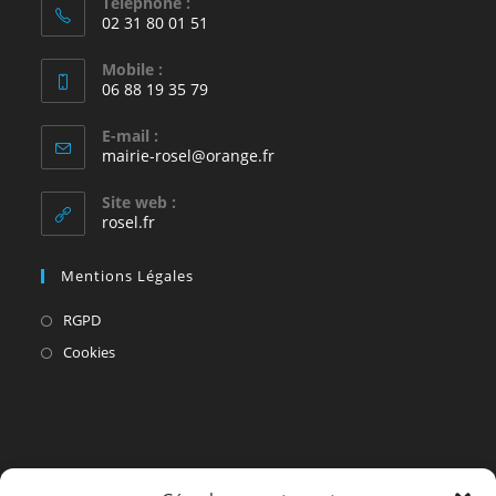
Téléphone :
02 31 80 01 51
Mobile :
06 88 19 35 79
E-mail :
S’ouvre
mairie-rosel@orange.fr
dans
votre
Site web :
application
rosel.fr
Mentions Légales
S’ouvre
RGPD
dans
S’ouvre
Cookies
un
dans
nouvel
un
onglet
nouvel
onglet