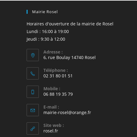
Mairie Rosel
Horaires d'ouverture de la mairie de Rosel
Lundi : 16:00 à 19:00
Jeudi : 9:30 à 12:00
Adresse :
6, rue Boulay 14740 Rosel
Téléphone :
02 31 80 01 51
Mobile :
06 88 19 35 79
E-mail :
S’ouvre
mairie-rosel@orange.fr
dans
votre
Site web :
application
rosel.fr