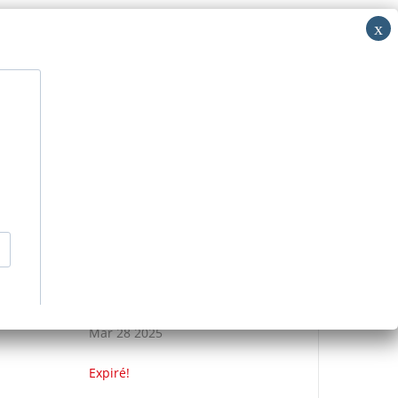
i: RV
acer
Découvrir
Nous contacter
>
Événements
>
ETRE SA VOIX
DATE
Mar 28 2025
Expiré!