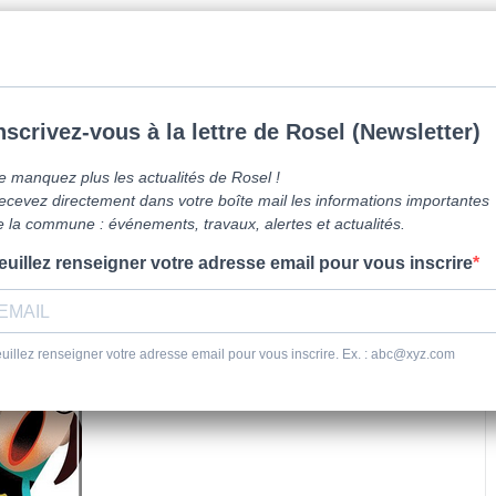
mune de Caen la mer -
0231800151
Lundi: 16h-19h/Jeudi: 9h30-12h/Samed
vre ici
Vie Pratique
Sortir
Se dépl