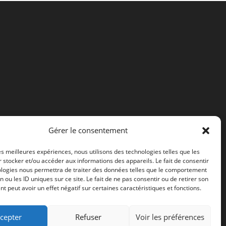
Gérer le consentement
les meilleures expériences, nous utilisons des technologies telles que les
 stocker et/ou accéder aux informations des appareils. Le fait de consentir
ologies nous permettra de traiter des données telles que le comportement
n ou les ID uniques sur ce site. Le fait de ne pas consentir ou de retirer son
 peut avoir un effet négatif sur certaines caractéristiques et fonctions.
cepter
Refuser
Voir les préférences