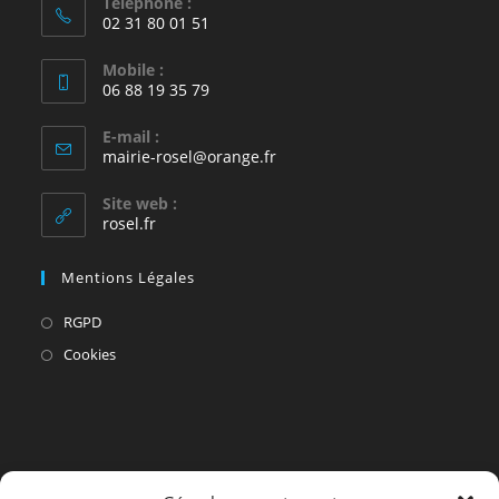
Téléphone :
02 31 80 01 51
Mobile :
06 88 19 35 79
E-mail :
S’ouvre
mairie-rosel@orange.fr
dans
votre
Site web :
application
rosel.fr
Mentions Légales
S’ouvre
RGPD
dans
S’ouvre
Cookies
un
dans
nouvel
un
onglet
nouvel
onglet