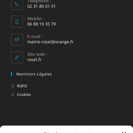
Téléphone :
02 31 80 01 51
Mobile :
06 88 19 35 79
E-mail :
S’ouvre
mairie-rosel@orange.fr
dans
votre
Site web :
application
rosel.fr
Mentions Légales
S’ouvre
RGPD
dans
S’ouvre
Cookies
un
dans
nouvel
un
onglet
nouvel
onglet