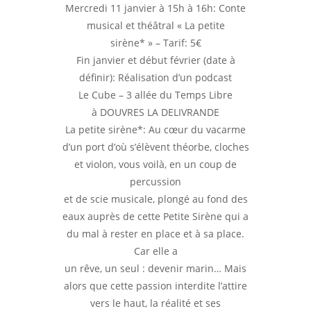
Mercredi 11 janvier à 15h à 16h:
Conte
musical et théâtral «
La petite
sirène*
»
–
Tarif: 5
€
Fin janvier et début février (date à
définir):
Réalisation d’un podcast
Le
Cube
–
3 allée du Temps Libre
à
DOUVRES LA DELIVRANDE
La
petite
sirène*:
Au cœur du vacarme
d’un port d’où s’élèvent théorbe, cloches
et violon, vous voilà, en un coup de
percussion
et de scie musicale, plongé au fond des
eaux auprès de cette Petite Sirène qui a
du mal à rester en place et à sa place.
Car
ell
e a
un rêve, un seul : devenir marin… Mais
alors que cette passion interdite l’attire
vers le haut, la réalité et ses