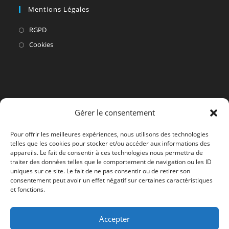
Mentions Légales
S’ouvre
RGPD
dans
S’ouvre
Cookies
un
dans
nouvel
un
onglet
nouvel
onglet
Gérer le consentement
Pour offrir les meilleures expériences, nous utilisons des technologies
telles que les cookies pour stocker et/ou accéder aux informations des
appareils. Le fait de consentir à ces technologies nous permettra de
traiter des données telles que le comportement de navigation ou les ID
uniques sur ce site. Le fait de ne pas consentir ou de retirer son
consentement peut avoir un effet négatif sur certaines caractéristiques
et fonctions.
Accepter