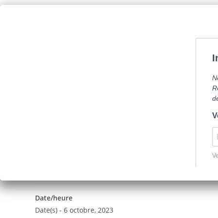
Skip
Com
to
content
La mairie
Vi
Thé dansant
Thé dansant
Date/heure
Date(s) - 6 octobre, 2023