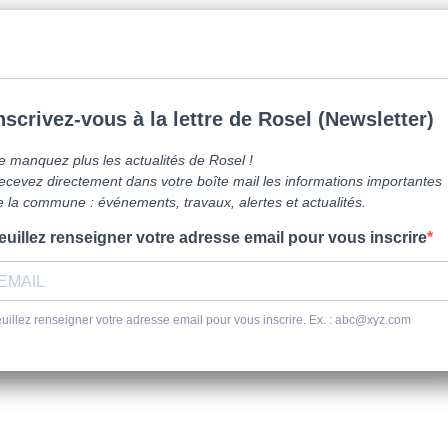
mune de Caen la mer -
0231800151
Lundi: 16h-19h/Jeudi: 9h30-12h/Samed
vre ici
Vie Pratique
Sortir
Se dépl