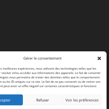
Gérer le consentement
les meilleures expériences, nous utilisons des technologies telles que les
 stocker et/ou accéder aux informations des appareils. Le fait de consentir
ologies nous permettra de traiter des données telles que le comportement
n ou les ID uniques sur ce site. Le fait de ne pas consentir ou de retirer son
 peut avoir un effet négatif sur certaines caractéristiques et fonctions.
cepter
Refuser
Voir les préférences