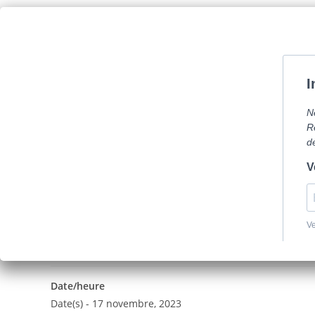
Skip
Com
to
content
La mairie
Vi
Tests de dépistage de la v
Tests de dépistage de 
Date/heure
Date(s) - 17 novembre, 2023