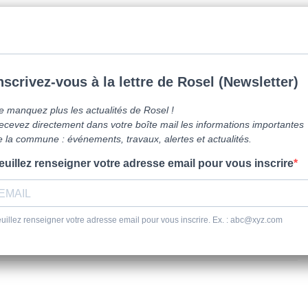
mune de Caen la mer -
0231800151
Lundi: 16h-19h/Jeudi: 9h30-12h/Samed
vre ici
Vie Pratique
Sortir
Se dépl
ue et de l’audition
la vue et de l’audition