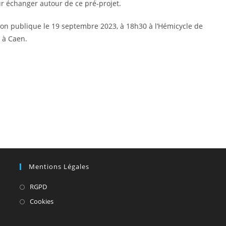
ur échanger autour de ce pré-projet.
on publique le 19 septembre 2023, à 18h30 à l’Hémicycle de
à Caen.
Mentions Légales
S’ouvre
RGPD
dans
S’ouvre
Cookies
un
dans
nouvel
un