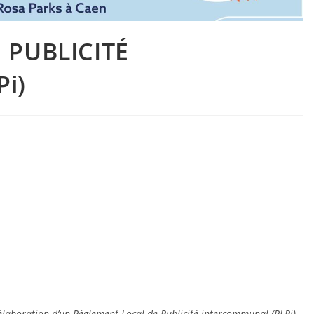
 PUBLICITÉ
i)
laboration d’un Règlement Local de Publicité intercommunal (RLPi)