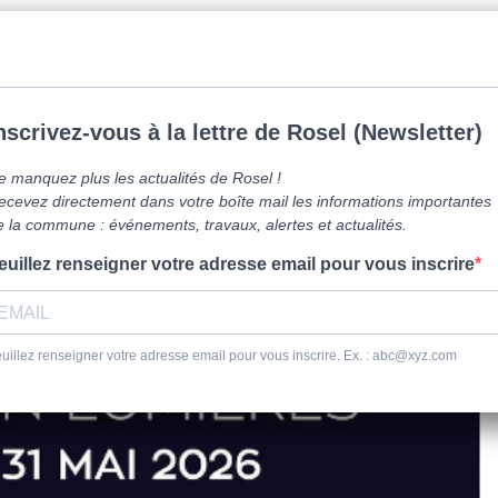
mune de Caen la mer -
0231800151
Lundi: 16h-19h/Jeudi: 9h30-12h/Samed
vre ici
Vie Pratique
Sortir
Se dépl