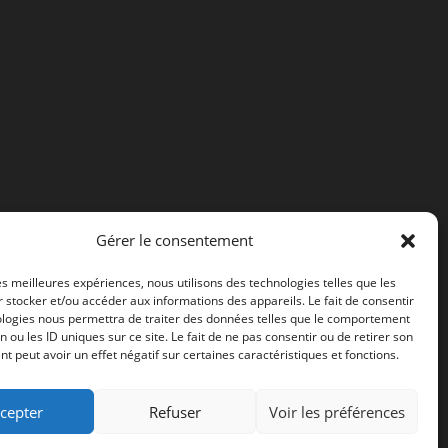
Gérer le consentement
les meilleures expériences, nous utilisons des technologies telles que les
 stocker et/ou accéder aux informations des appareils. Le fait de consentir
ologies nous permettra de traiter des données telles que le comportement
n ou les ID uniques sur ce site. Le fait de ne pas consentir ou de retirer son
 peut avoir un effet négatif sur certaines caractéristiques et fonctions.
cepter
Refuser
Voir les préférences