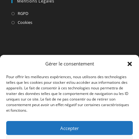
Mentions Légales
S’ouvre
RGPD
dans
S’ouvre
Cookies
un
dans
nouvel
un
onglet
nouvel
onglet
Gérer le consentement
Pour offrir les meilleures expériences, nous utilisons des technologies
telles que les cookies pour stocker et/ou accéder aux informations des
appareils. Le fait de consentir à ces technologies nous permettra de
traiter des données telles que le comportement de navigation ou les ID
uniques sur ce site. Le fait de ne pas consentir ou de retirer son
consentement peut avoir un effet négatif sur certaines caractéristiques
et fonctions.
Accepter