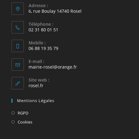
Adresse :
6, rue Boulay 14740 Rosel
Téléphone :
02 31 80 01 51
Mobile :
06 88 19 35 79
E-mail :
S’ouvre
mairie-rosel@orange.fr
dans
votre
Site web :
application
rosel.fr
Mentions Légales
S’ouvre
RGPD
dans
S’ouvre
Cookies
un
dans
nouvel
un