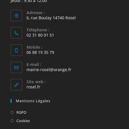
Jeudi : 9:30 à 12:00
Adresse :
6, rue Boulay 14740 Rosel
Téléphone :
02 31 80 01 51
Mobile :
06 88 19 35 79
E-mail :
S’ouvre
mairie-rosel@orange.fr
dans
votre
Site web :
application
rosel.fr
Mentions Légales
S’ouvre
RGPD
dans
S’ouvre
Cookies
un
dans