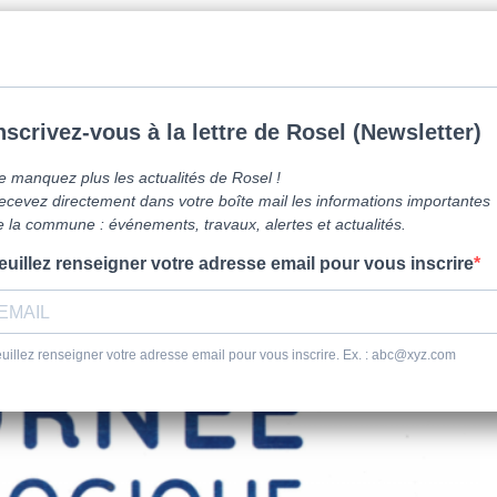
mune de Caen la mer -
0231800151
Lundi: 16h-19h/Jeudi: 9h30-12h/Samed
vre ici
Vie Pratique
Sortir
Se dépl
 assistants maternels