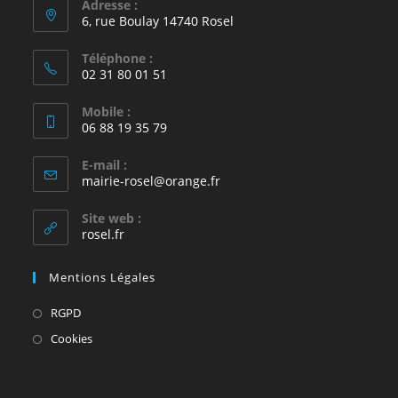
Adresse :
6, rue Boulay 14740 Rosel
Téléphone :
02 31 80 01 51
Mobile :
06 88 19 35 79
E-mail :
S’ouvre
mairie-rosel@orange.fr
dans
votre
Site web :
application
rosel.fr
Mentions Légales
S’ouvre
RGPD
dans
S’ouvre
Cookies
un
dans
nouvel
un