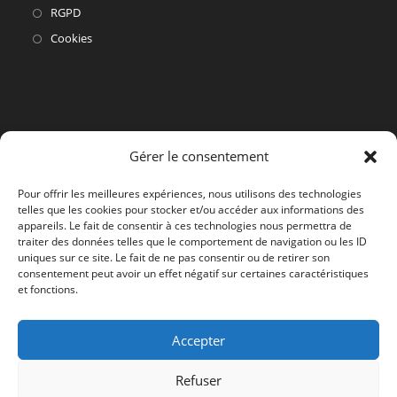
S’ouvre
RGPD
dans
S’ouvre
Cookies
un
dans
nouvel
un
onglet
nouvel
onglet
Gérer le consentement
Pour offrir les meilleures expériences, nous utilisons des technologies
telles que les cookies pour stocker et/ou accéder aux informations des
appareils. Le fait de consentir à ces technologies nous permettra de
traiter des données telles que le comportement de navigation ou les ID
uniques sur ce site. Le fait de ne pas consentir ou de retirer son
consentement peut avoir un effet négatif sur certaines caractéristiques
et fonctions.
Accepter
Refuser