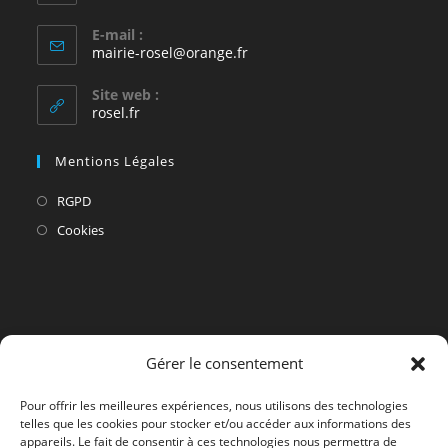
E-mail :
S’ouvre
mairie-rosel@orange.fr
dans
votre
Site web :
application
rosel.fr
Mentions Légales
S’ouvre
RGPD
dans
S’ouvre
Cookies
un
dans
nouvel
un
onglet
nouvel
onglet
Gérer le consentement
Pour offrir les meilleures expériences, nous utilisons des technologies
telles que les cookies pour stocker et/ou accéder aux informations des
appareils. Le fait de consentir à ces technologies nous permettra de