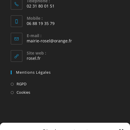
Téléphone :
02 31 80 01 51
Mobile :
06 88 19 35 79
E-mail :
S’ouvre
mairie-rosel@orange.fr
dans
votre
Site web :
application
rosel.fr
Mentions Légales
S’ouvre
RGPD
dans
S’ouvre
Cookies
un
dans
nouvel
un
onglet
nouvel
onglet