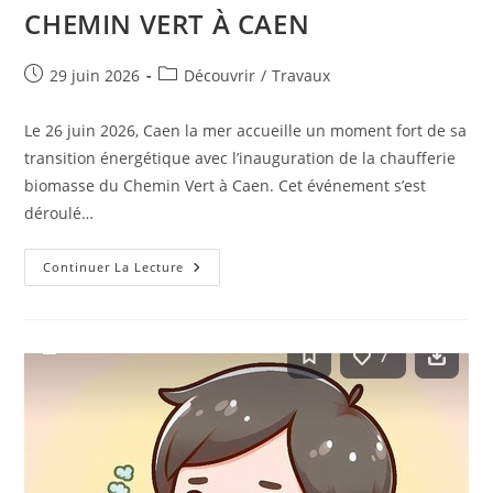
CHEMIN VERT À CAEN
Publication
Post
29 juin 2026
Découvrir
/
Travaux
publiée :
category:
Le 26 juin 2026, Caen la mer accueille un moment fort de sa
transition énergétique avec l’inauguration de la chaufferie
biomasse du Chemin Vert à Caen. Cet événement s’est
déroulé…
INAUGURATION
Continuer La Lecture
DE
LA
CHAUFFERIE
BIOMASSE
DU
CHEMIN
VERT
À
CAEN