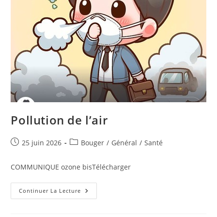
Pollution de l’air
Publication
Post
25 juin 2026
Bouger
/
Général
/
Santé
publiée :
category:
COMMUNIQUE ozone bisTélécharger
Pollution
Continuer La Lecture
De
L’air