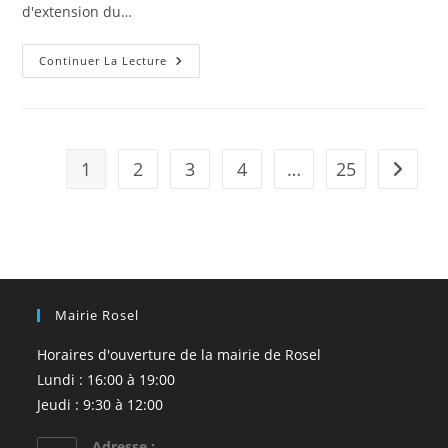
d'extension du…
Travaux
Continuer La Lecture
Tramway
1
2
3
4
…
25
Aller à 
Mairie Rosel
Horaires d'ouverture de la mairie de Rosel
Lundi : 16:00 à 19:00
Jeudi : 9:30 à 12:00
Adresse :