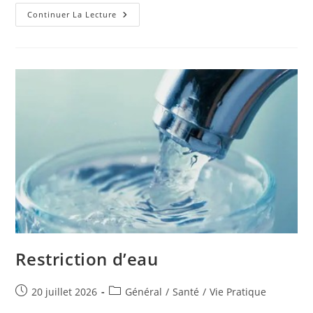
LES
Continuer La Lecture
PLAGES
DU
DÉBARQUEMENT
INSCRITES
AU
PATRIMOINE
MONDIAL
DE
L’UNESCO
Restriction d’eau
Publication
Post
20 juillet 2026
Général
/
Santé
/
Vie Pratique
publiée :
category: