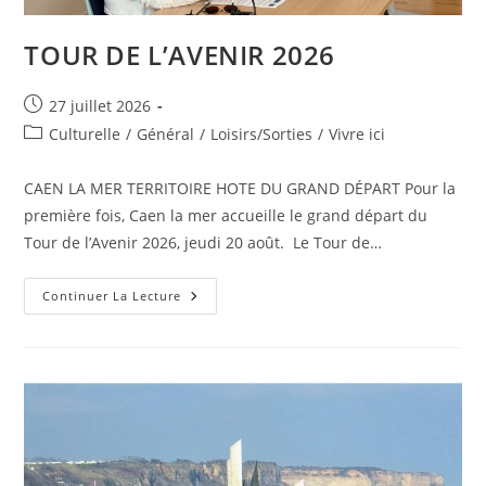
TOUR DE L’AVENIR 2026
Publication
27 juillet 2026
publiée :
Post
Culturelle
/
Général
/
Loisirs/Sorties
/
Vivre ici
category:
CAEN LA MER TERRITOIRE HOTE DU GRAND DÉPART Pour la
première fois, Caen la mer accueille le grand départ du
Tour de l’Avenir 2026, jeudi 20 août. Le Tour de…
TOUR
Continuer La Lecture
DE
L’AVENIR
2026