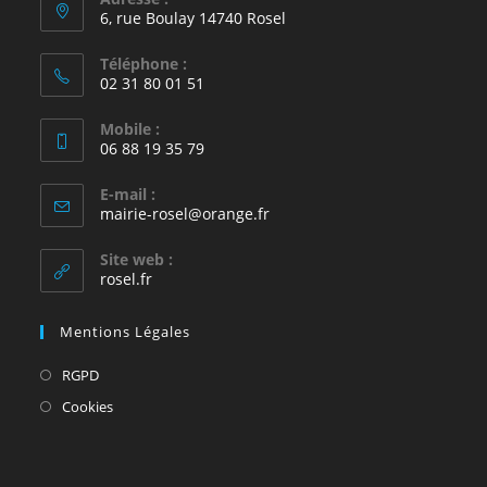
6, rue Boulay 14740 Rosel
Téléphone :
02 31 80 01 51
Mobile :
06 88 19 35 79
E-mail :
S’ouvre
mairie-rosel@orange.fr
dans
votre
Site web :
application
rosel.fr
Mentions Légales
S’ouvre
RGPD
dans
S’ouvre
Cookies
un
dans
nouvel
un
onglet
nouvel