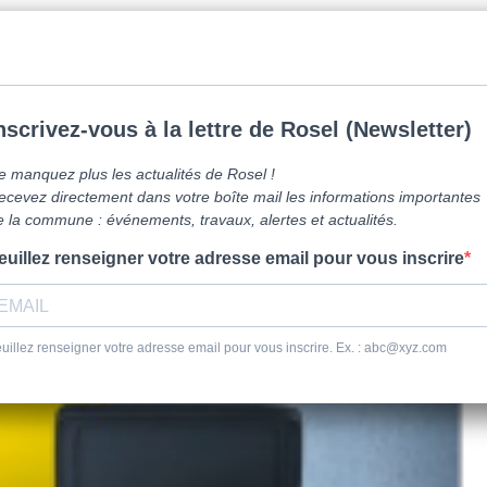
mune de Caen la mer -
0231800151
Lundi: 16h-19h/Jeudi: 9h30-12h/Samed
vre ici
Vie Pratique
Sortir
Se dépl