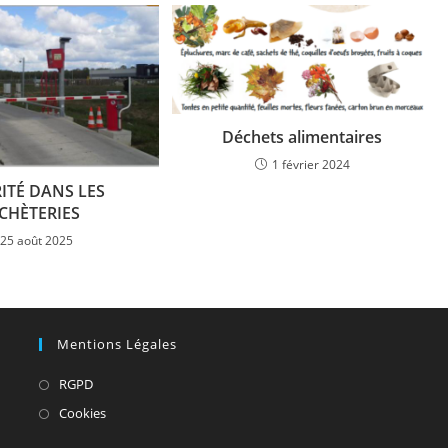
Déchets alimentaires
1 février 2024
ITÉ DANS LES
CHÈTERIES
25 août 2025
Mentions Légales
S’ouvre
RGPD
dans
S’ouvre
Cookies
un
dans