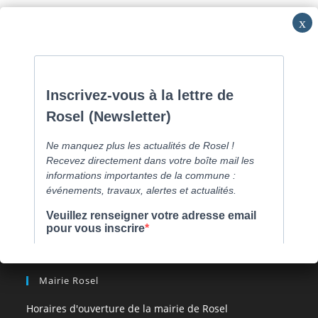
Skip
Commune de Caen la mer -
0231800151
Lundi: 16h-19h/Jeudi:
to
9h30-12h/Samedi: RV
content
Menu
[comarquage category= »asso »]
Mairie Rosel
Horaires d'ouverture de la mairie de Rosel