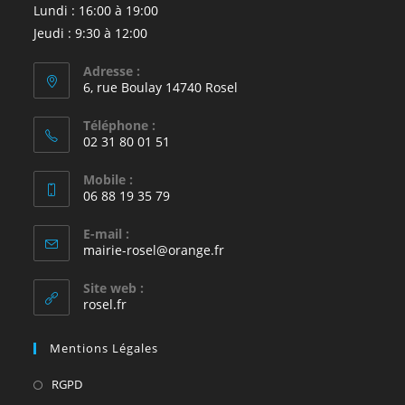
Lundi : 16:00 à 19:00
Jeudi : 9:30 à 12:00
Adresse :
6, rue Boulay 14740 Rosel
Téléphone :
02 31 80 01 51
Mobile :
06 88 19 35 79
E-mail :
S’ouvre
mairie-rosel@orange.fr
dans
votre
Site web :
application
rosel.fr
Mentions Légales
S’ouvre
RGPD