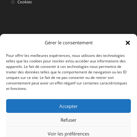
dans
S’ouvre
Cookies
un
dans
nouvel
un
onglet
nouvel
onglet
Gérer le consentement
Pour offrir les meilleures expériences, nous utilisons des technologies
telles que les cookies pour stocker et/ou accéder aux informations des
appareils. Le fait de consentir à ces technologies nous permettra de
traiter des données telles que le comportement de navigation ou les ID
uniques sur ce site. Le fait de ne pas consentir ou de retirer son
consentement peut avoir un effet négatif sur certaines caractéristiques
et fonctions.
Accepter
Refuser
Voir les préférences