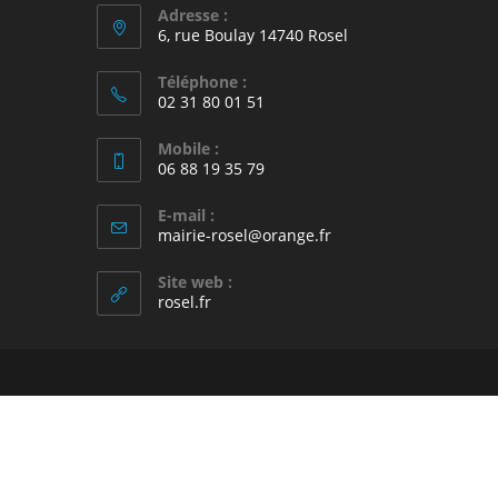
Adresse :
6, rue Boulay 14740 Rosel
Téléphone :
02 31 80 01 51
Mobile :
06 88 19 35 79
E-mail :
S’ouvre
mairie-rosel@orange.fr
dans
votre
Site web :
application
rosel.fr