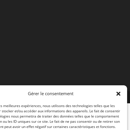
Gérer le consentement
les meilleures expériences, nous utilisons des technologies telles que les
 stocker et/ou accéder aux informations des appareils. Le fait de consentir
ologies nous permettra de traiter des données telles que le comportement
n ou les ID uniques sur ce site. Le fait de ne pas consentir ou de retirer son
 peut avoir un effet négatif sur certaines caractéristiques et fonctions.