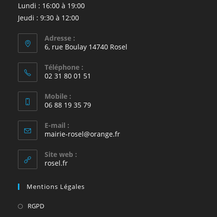
Lundi : 16:00 à 19:00
Jeudi : 9:30 à 12:00
Adresse :
6, rue Boulay 14740 Rosel
Téléphone :
02 31 80 01 51
Mobile :
06 88 19 35 79
E-mail :
S’ouvre
mairie-rosel@orange.fr
dans
votre
Site web :
application
rosel.fr
Mentions Légales
S’ouvre
RGPD