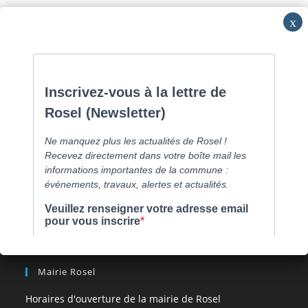
Skip
Commune de Caen la mer -
0231800151
Lundi: 16h-19h/Jeudi:
to
9h30-12h/Samedi: RV
content
Menu
[comarquage category= »part »]
Mairie Rosel
Horaires d'ouverture de la mairie de Rosel