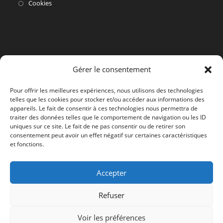
dans
S’ouvre
Cookies
un
dans
nouvel
un
onglet
nouvel
onglet
Gérer le consentement
Pour offrir les meilleures expériences, nous utilisons des technologies
telles que les cookies pour stocker et/ou accéder aux informations des
appareils. Le fait de consentir à ces technologies nous permettra de
traiter des données telles que le comportement de navigation ou les ID
uniques sur ce site. Le fait de ne pas consentir ou de retirer son
consentement peut avoir un effet négatif sur certaines caractéristiques
et fonctions.
Accepter
Refuser
Voir les préférences