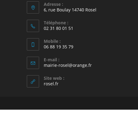
Adresse :
6, rue Boulay 14740 Rosel
Téléphone :
02 31 80 01 51
Mobile :
06 88 19 35 79
E-mail :
S’ouvre
mairie-rosel@orange.fr
dans
votre
Site web :
application
rosel.fr