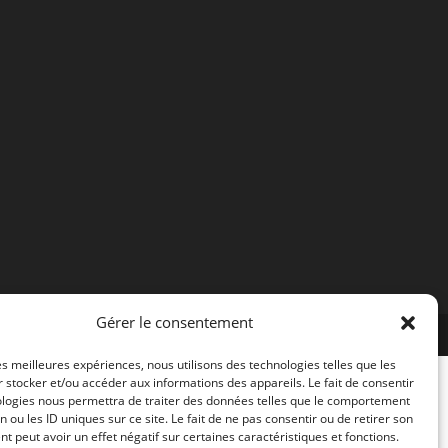
Gérer le consentement
les meilleures expériences, nous utilisons des technologies telles que les
 stocker et/ou accéder aux informations des appareils. Le fait de consentir
ologies nous permettra de traiter des données telles que le comportement
n ou les ID uniques sur ce site. Le fait de ne pas consentir ou de retirer son
 peut avoir un effet négatif sur certaines caractéristiques et fonctions.