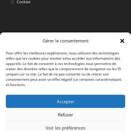
dans
S’ouvre
Cookies
un
dans
nouvel
un
onglet
nouvel
onglet
Gérer le consentement
Pour offrir les meilleures expériences, nous utilisons des technologies
telles que les cookies pour stocker et/ou accéder aux informations des
appareils. Le fait de consentir à ces technologies nous permettra de
traiter des données telles que le comportement de navigation ou les ID
uniques sur ce site. Le fait de ne pas consentir ou de retirer son
consentement peut avoir un effet négatif sur certaines caractéristiques
et fonctions.
Accepter
Refuser
Voir les préférences