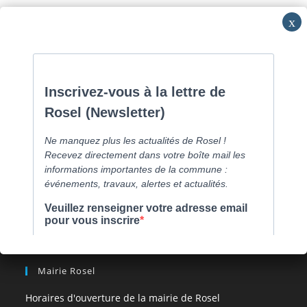
Skip
Commune de Caen la mer -
0231800151
Lundi: 16h-19h/Jeudi:
to
9h30-12h/Samedi: RV
content
Menu
[comarquage category= »part »]
Mairie Rosel
Horaires d'ouverture de la mairie de Rosel