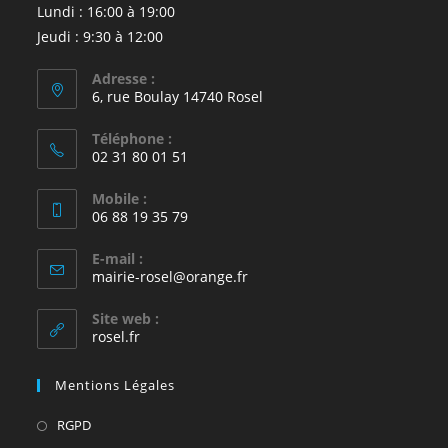
Lundi : 16:00 à 19:00
Jeudi : 9:30 à 12:00
Adresse :
6, rue Boulay 14740 Rosel
Téléphone :
02 31 80 01 51
Mobile :
06 88 19 35 79
E-mail :
S’ouvre
mairie-rosel@orange.fr
dans
votre
Site web :
application
rosel.fr
Mentions Légales
S’ouvre
RGPD