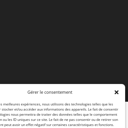
Gérer le consentement
les meilleures expériences, nous utilisons des technologies telles que les
 stocker et/ou accéder aux informations des appareils. Le fait de consentir
ologies nous permettra de traiter des données telles que le comportement
n ou les ID uniques sur ce site. Le fait de ne pas consentir ou de retirer son
 peut avoir un effet négatif sur certaines caractéristiques et fonctions.