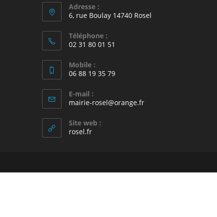
Adresse :
6, rue Boulay 14740 Rosel
Téléphone :
02 31 80 01 51
Mobile :
06 88 19 35 79
E-mail :
S’ouvre
mairie-rosel@orange.fr
dans
votre
Site web :
application
rosel.fr